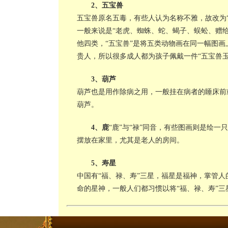
2、五宝兽
五宝兽原名五毒，有些人认为名称不雅，故改为“
一般来说是“老虎、蜘蛛、蛇、蝎子、蜈蚣、赠
他四类，“五宝兽”是将五类动物画在同一幅图
贵人，所以很多成人都为孩子佩戴一件“五宝兽
3、葫芦
葫芦也是用作除病之用，一般挂在病者的睡床前
葫芦。
4、鹿
“鹿”与“禄”同音，有些图画则是绘一
摆放在家里，尤其是老人的房间。
5、寿星
中国有“福、禄、寿”三星，福星是福神，掌管
命的星神，一般人们都习惯以将“福、禄、寿”