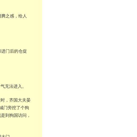
腾腾之感，给人
和进门后的仓促
财气无法进入。
秋时，齐国大夫晏
城门旁挖了个狗
我是到狗国访问，
对大门。