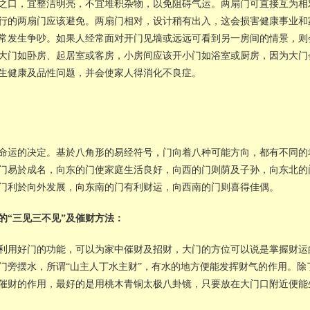
之口，宜整洁明亮，不宜堆积杂物，以免阻碍气运。两扇门可直接互为相
行的两扇门应该避免。两扇门相对，设计稍有出入，这会损害健康事业和
常发生争吵。如果人经常面对开门见墙或远远可看到另一房间的情景，则
大门如卧房、起居室或客房，小房间应该开小门如浴室或厨房，因为大门
生健康及品性问题，并会使家人得消化不良症。
命运的决定。基於八角形的易经符号，门向着八种可能方向，都有不同的
门易於成名，向东的门使家庭生活良好，向西的门则荫及子孙，向东北的
门利於向外发展，向东南的门有利财运，向西南的门则喜得佳偶。
的“三见三不见”及催财方法：
利用好门的功能，可以为家中催财及招财，大门的方位可以说是掌握财运
门旁摆水，所谓“山主人丁水主财”，有水的地方便能发挥财气的作用。除
催财的作用，最好的是用桃木青铜太极八卦镜，只要放在大门口附近便能