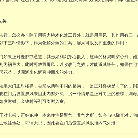
玄关
吉祥，怎么办？除了用强力桃木化煞工具外，就是用屏风，其作用有三：
以下三种情形下，作为化解外煞的工具，屏风可以发挥重要的作用：
门如果正对走廓或通道，其形如利剑穿心欲入，这样的格局叫穿心剑，如
则为祸最大，此时可放置屏风，以收改门之效，才能避其锋芒，如果住宅
形花丛，以圆润来化解直冲而来的外力。
如果大门正对楼梯，会形成两种不同的格局，一是正对楼梯是向下的，则
要在门后设置屏风来阻止内财外流；另一种情形是正对向上的楼梯，则母
如发财树、金钱树等列可引财入室。
正对电梯，正好犯冲，本来住宅是聚气、养气之所，如今与电梯直对，宅
去散往他处，可谓大忌，因此要在门后设置屏风以拒内气外泄。