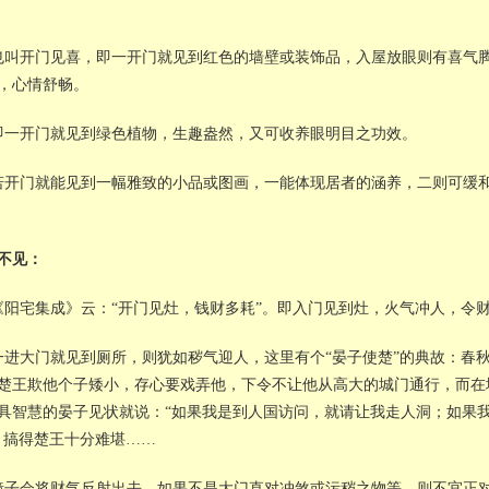
也叫开门见喜，即一开门就见到红色的墙壁或装饰品，入屋放眼则有喜气
，心情舒畅。
即一开门就见到绿色植物，生趣盎然，又可收养眼明目之功效。
若开门就能见到一幅雅致的小品或图画，一能体现居者的涵养，二则可缓
不见：
《阳宅集成》云：“开门见灶，钱财多耗”。即入门见到灶，火气冲人，令
一进大门就见到厕所，则犹如秽气迎人，这里有个“晏子使楚”的典故：春
楚王欺他个子矮小，存心要戏弄他，下令不让他从高大的城门通行，而在
具智慧的晏子见状就说：“如果我是到人国访问，就请让我走人洞；如果
。搞得楚王十分难堪……
镜子会将财气反射出去，如果不是大门直对冲煞或污秽之物等，则不宜正