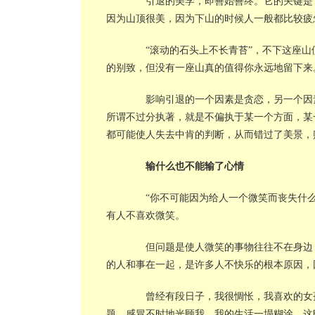
引退的美学，即善始善终。它的关键是“
因为山顶很美，因为下山的时候人一般都比较疲
“滚动的石头上不长青苔”，不下这座山
的别致，但没有一座山真的值得你永远地留下来
影响引退的一个因素是贪恋，另一个因素
所谓不过分执著，就是不偏执于某一个方面，某
都可能使人失去中肯的判断，从而错过了美景，
输什么也不能输了心情
“你不可能因为给人一个微笑而丧失什么
有人不喜欢微笑。
但问题是使人微笑的事物往往不在身边，
的人和事在一起，是许多人不快乐的根本原因，
曾经有段日子，我很惆怅，我喜欢的女孩
题，感冒不时地光顾我，我的生活一塌糊涂。这